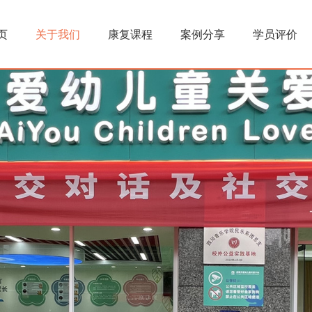
注意力训练
资质荣誉
执能感统
音乐治疗
页
关于我们
康复课程
案例分享
学员评价
友情链接
发育迟缓
学员评价