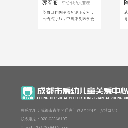
郭春丽
中心创始人兼理事长
华西口腔医院语音矫正专科，
从
言语治疗师，中国康复医学会
育
言语康复学组委员，四川省康
断
复治疗协会康复评定专业委员
感
会委员
动
儿
联系地址：成都市青羊区通惠门路3号附4号（锦都1期）
联系电话：028-62568195
E-mail：32179994@qq.com