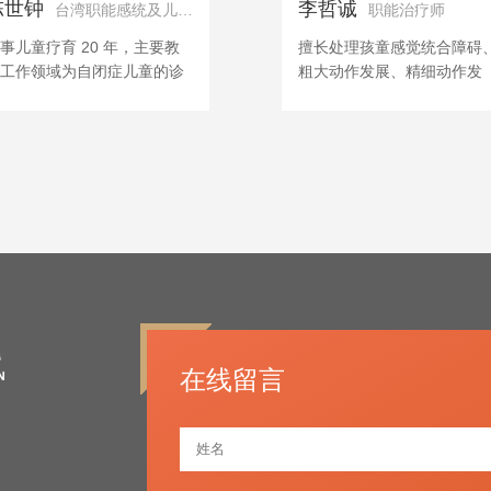
陈世钟
李哲诚
台湾职能感统及儿童发展专家
职能治疗师
事儿童疗育 20 年，主要教
擅长处理孩童感觉统合障碍
工作领域为自闭症儿童的诊
粗大动作发展、精细动作发
、评估、康复及治疗；擅长
展、情绪行为问题以及评估
觉统合与执行功能整合、多
具实操(PDMS-2、MABC-2
症、情绪障碍、行为障碍等
SICO)，以全人的角度促进
童的训练治疗。
童健康发展。
在线留言