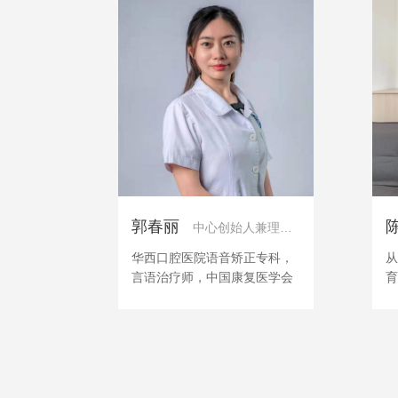
郭春丽
中心创始人兼理事长
华西口腔医院语音矫正专科，
从
言语治疗师，中国康复医学会
育
言语康复学组委员，四川省康
断
复治疗协会康复评定专业委员
感
会委员
动
儿