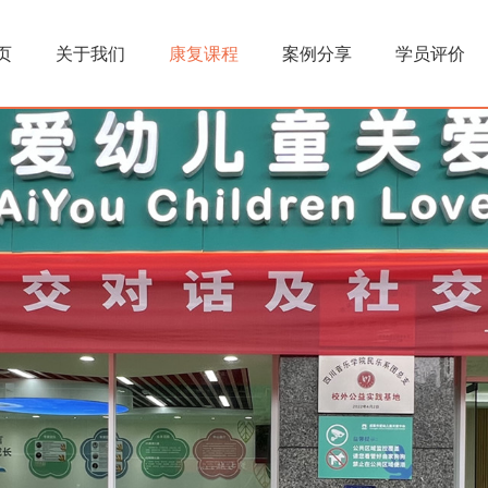
注意力训练
资质荣誉
执能感统
音乐治疗
页
关于我们
康复课程
案例分享
学员评价
友情链接
发育迟缓
学员评价