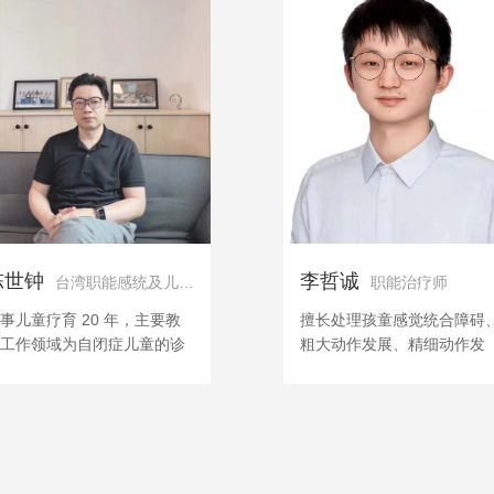
陈世钟
李哲诚
台湾职能感统及儿童发展专家
职能治疗师
事儿童疗育 20 年，主要教
擅长处理孩童感觉统合障碍
工作领域为自闭症儿童的诊
粗大动作发展、精细动作发
、评估、康复及治疗；擅长
展、情绪行为问题以及评估
觉统合与执行功能整合、多
具实操(PDMS-2、MABC-2
症、情绪障碍、行为障碍等
SICO)，以全人的角度促进
童的训练治疗。
童健康发展。